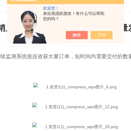
欢迎您！
来自美国的朋友！有什么可以帮助
您的吗？
销见证，用户青睐丨明德小型站批量
更新时间：2024-10-31
浏览：1251次
质量连续监测系统接连收获大量订单，短时间内需要交付的