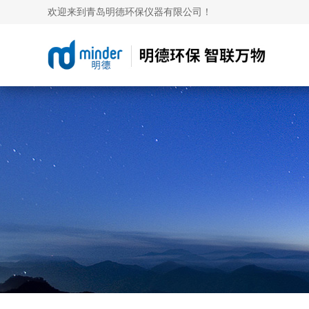
欢迎来到青岛明德环保仪器有限公司！