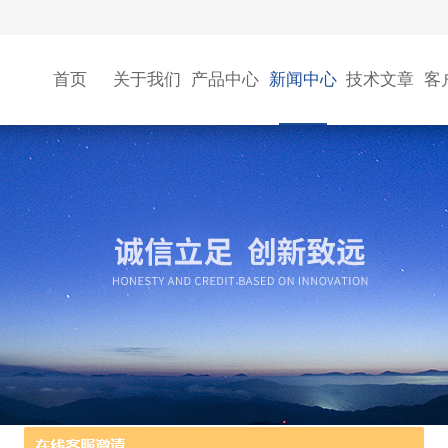
首页
关于我们
产品中心
新闻中心
技术文章
客