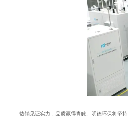
热销见证实力，品质赢得青睐。明德环保将坚持以