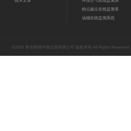
技术文章
系统
环境空气在线监测系
统
粉尘扬尘在线监测系
统
油烟在线监测系统
©2026 青岛明德环保仪器有限公司 版权所有 All Rights Reserved