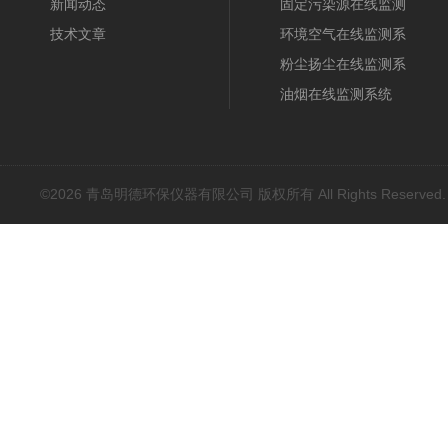
新闻动态
固定污染源在线监测
技术文章
系统
环境空气在线监测系
统
粉尘扬尘在线监测系
统
油烟在线监测系统
©2026 青岛明德环保仪器有限公司 版权所有 All Rights Reserved