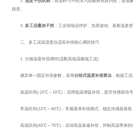
2.
湿度干扰机制
：高湿样气中的水汽会吸附管路内壁，造成
跳变。
3.
多工况叠加干扰
：工业现场启停炉、负荷波动、昼夜温差变
二、多工况温湿度自适应补偿核心调控技巧
1. 分级温度补偿调控(适配高低温极端工况)
摒弃单一固定补偿参数，采用
分段式温度补偿算法
，根据工况
低温区间(-20℃～10℃)：启用低温增益补偿，提升传感器
常温区间(10℃～40℃)：常规基准补偿模式，稳定传感器基
高温区间(40℃～70℃)：启动高温衰减补偿，抑制高温带来