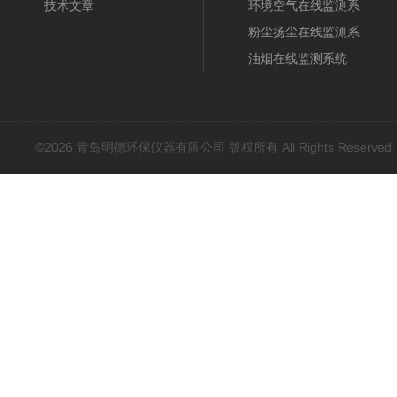
技术文章
系统
环境空气在线监测系
统
粉尘扬尘在线监测系
统
油烟在线监测系统
©2026 青岛明德环保仪器有限公司 版权所有 All Rights Reserved