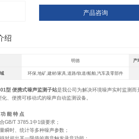
产品咨询
介绍
明德
产
域
环保,地矿,建材/家具,道路/轨道/船舶,汽车及零部件
301型
便携式噪声监测子站
是我公司为解决环境噪声实时监测而
型化、便携可移动式的噪声自动监测设备。
功 能 特 点
符合GB/T 3785.1中1级要求；
测量瞬时、统计等多种噪声参数；
.支持对超出某一限值的声音触发录音功能；